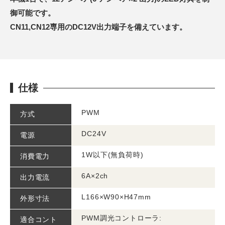
御可能です。
CN11,CN12専用のDC12V出力端子を備えています。
仕様
PWM
方式
DC24V
電源
1W以下(無負荷時)
消費電力
6A×2ch
出力電流
L166×W90×H47mm
外形寸法
PWM調光コントローラ:
適合コント