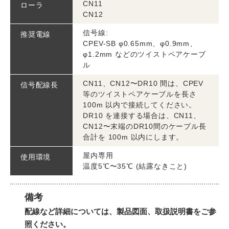
CN11
ローラ
CN12
信号線:
推奨電線
CPEV-SB φ0.65mm、φ0.9mm、
φ1.2mm などのツイストペアケーブ
ル
CN11、CN12〜DR10 間は、CPEV
信号配線長
等のツイストペアケーブルを長さ
100m 以内で接続してください。
DR10 を連接する場合は、CN11、
CN12〜末端のDR10間のケーブル長
合計を 100m 以内にします。
屋内専用
使用環境
温度5℃〜35℃ (結露なきこと)
備考
配線など詳細については、製品図面、取扱説明書をご参
照ください。