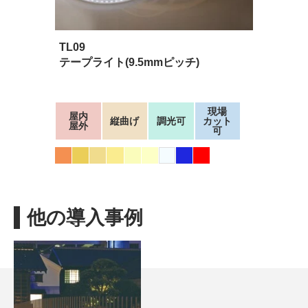
TL09
テープライト(9.5mmピッチ)
現場
屋内
縦曲げ
調光可
カット
屋外
可
他の導入事例