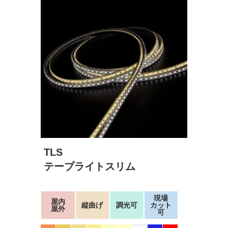
TLS
テープライトスリム
現場
屋内
縦曲げ
調光可
カット
屋外
可